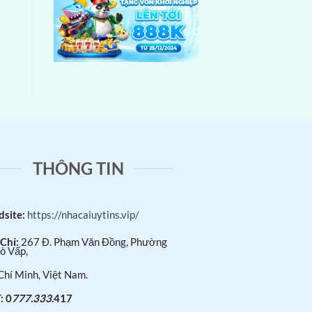
THÔNG TIN
site:
https://nhacaiuytins.vip/
 Chỉ:
267 Đ. Phạm Văn Đồng, Phường
Gò Vấp,
Chí Minh, Việt Nam.
: 0
777.333
.417