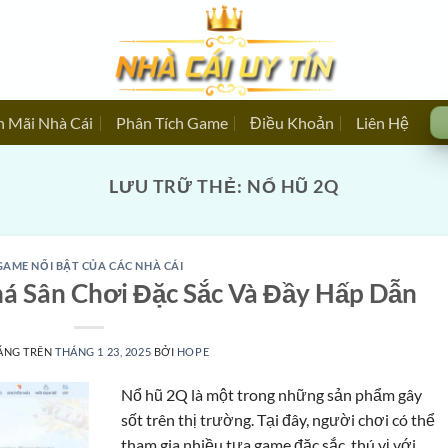
 Mãi Nhà Cái
Phân Tích Game
Điều Khoản
Liên Hệ
LƯU TRỮ THẺ:
NỔ HŨ 2Q
GAME NỔI BẬT CỦA CÁC NHÀ CÁI
á Sân Chơi Đặc Sắc Và Đầy Hấp Dẫn
ĂNG TRÊN
THÁNG 1 23, 2025
BỞI
HOPE
Nổ hũ 2Q là một trong những sản phẩm gây
sốt trên thị trường. Tại đây, người chơi có thể
tham gia nhiều tựa game đặc sắc, thú vị với