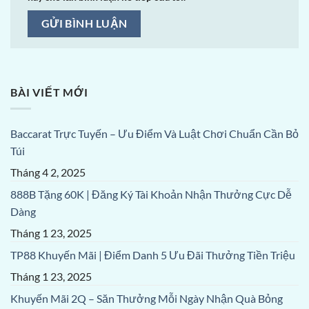
BÀI VIẾT MỚI
Baccarat Trực Tuyến – Ưu Điểm Và Luật Chơi Chuẩn Cần Bỏ
Túi
Tháng 4 2, 2025
888B Tặng 60K | Đăng Ký Tài Khoản Nhận Thưởng Cực Dễ
Dàng
Tháng 1 23, 2025
TP88 Khuyến Mãi | Điểm Danh 5 Ưu Đãi Thưởng Tiền Triệu
Tháng 1 23, 2025
Khuyến Mãi 2Q – Săn Thưởng Mỗi Ngày Nhận Quà Bỏng