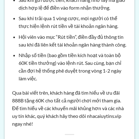
dịch hợp lệ để điền vào form nhận thưởng.
Sau khi trải qua 1 vòng cược, mọi người có thể
thực hiện lệnh rút tiền về tài khoản ngân hàng.
Hội viên vào mục “Rút tiền”, điền đầy đủ thông tin
sau khi đã liên kết tài khoản ngân hàng thành công.
Nhập số tiền (bao gồm tiền kích hoạt và toàn bộ
60K tiền thưởng) vào lệnh rút. Sau cùng, bạn chỉ
cần đợi hệ thống phê duyệt trong vòng 1-2 ngày
làm việc.
Qua bài viết trên, khách hàng đã tìm hiểu về ưu đãi
888B tặng 60K cho tất cả người chơi mới tham gia.
Để tìm hiểu về các khuyến mãi khủng hơn và các nhà
uy tín khác, quý khách hãy theo dõi nhacaiuytins.vip
ngay nhé!