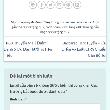
Mục nhập này đã được đăng trong
Khuyến mãi nhà cái
và được
gắn thẻ
888B tặng 60k
,
cách nhận 888B tặng 60k
,
hướng dẫn
nhận 888B tặng 60k
.
TP88 Khuyến Mãi | Điểm
Baccarat Trực Tuyến – Ưu
Danh 5 Ưu Đãi Thưởng Tiền
Điểm Và Luật Chơi Chuẩn
Triệu
Cần Bỏ Túi
Để lại một bình luận
Email của bạn sẽ không được hiển thị công khai.
Các
trường bắt buộc được đánh dấu
*
Bình luận
*