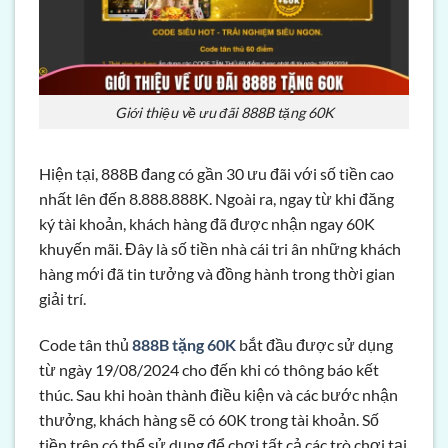
Giới thiệu về ưu đãi 888B tặng 60K
Hiện tại, 888B đang có gần 30 ưu đãi với số tiền cao
nhất lên đến 8.888.888K. Ngoài ra, ngay từ khi đăng
ký tài khoản, khách hàng đã được nhận ngay 60K
khuyến mãi. Đây là số tiền nhà cái tri ân những khách
hàng mới đã tin tưởng và đồng hành trong thời gian
giải trí.
Code tân thủ
888B tặng 60K
bắt đầu được sử dụng
từ ngày 19/08/2024 cho đến khi có thông báo kết
thúc. Sau khi hoàn thành điều kiện và các bước nhận
thưởng, khách hàng sẽ có 60K trong tài khoản. Số
tiền trên có thể sử dụng để chơi tất cả các trò chơi tại