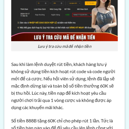
Lưu ý tra cứu mã để nhận tiền
Sau khi làm lệnh duyệt rút tiền, khách hàng lưu ý
không sử dụng tiền kích hoạt rút code và code người
mới để cá cược. Nếu hội viên sử dụng, lệnh đã lập sẽ
mặc định dừng lại và toàn bộ số tiền thưởng 60K sẽ
bị thu hồi. Lúc này, tiền nạp để kích hoạt yêu cầu
người chơi trải qua 1 vòng cược và không được áp
dụng các khuyến mãi khác.
Số tiền 888B tặng 60K chỉ cho phép rút 1 lần. Tức là
số tiền bạn nạp vào để đủ yêu cầu lên lệnh cộng với