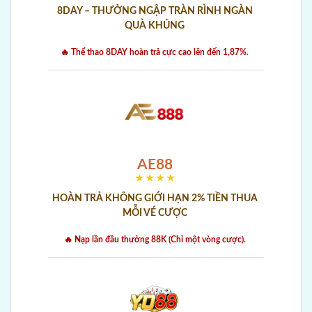
8DAY – THƯỞNG NGẬP TRÀN RÌNH NGÀN
QUÀ KHỦNG
🔥 Thể thao 8DAY hoàn trả cực cao lên đến 1,87%.
AE88
★ ★ ★ ★
HOÀN TRẢ KHÔNG GIỚI HẠN 2% TIỀN THUA
MỖI VÉ CƯỢC
🔥 Nạp lần đầu thưởng 88K (Chỉ một vòng cược).