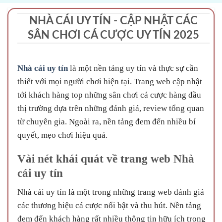
NHÀ CÁI UY TÍN - CẬP NHẬT CÁC
SÂN CHƠI CÁ CƯỢC UY TÍN 2025
Nhà cái uy tín
là một nền tảng uy tín và thực sự cần
thiết với mọi người chơi hiện tại. Trang web cập nhật
tới khách hàng top những sân chơi cá cược hàng đầu
thị trường dựa trên những đánh giá, review tổng quan
từ chuyên gia. Ngoài ra, nền tảng đem đến nhiều bí
quyết, mẹo chơi hiệu quả.
Vài nét khái quát về trang web Nhà
cái uy tín
Nhà cái uy tín là một trong những trang web đánh giá
các thương hiệu cá cược nổi bật và thu hút. Nền tảng
đem đến khách hàng rất nhiều thông tin hữu ích trong