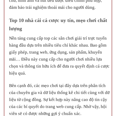
chữ, hình ảnh và nút đều được điều chỉnh phù hợp,
đảm bảo trải nghiệm thoải mái cho người dùng.
Top 10 nhà cái cá cược uy tín, mẹo chơi chất
lượng
Nền tảng cung cấp top các sân chơi giải trí trực tuyến
hàng đầu dựa trên nhiều tiêu chí khác nhau. Bao gồm
giấy phép, trang web, ứng dụng, sản phẩm, khuyến
mãi… Điều này cung cấp cho người chơi nhiều lựa
chọn và thông tin hữu ích để đưa ra quyết định cá cược
hiệu quả.
Bên cạnh đó, các mẹo chơi tại đây dựa trên phân tích
của chuyên gia và dữ liệu thống kê chi tiết cùng với dữ
liệu từ cộng đồng. Sự kết hợp này nâng cao độ tin cậy
của các bí quyết do trang web cung cấp. Nhờ vậy, hội
viên sẽ có được những gợi ý chuẩn xác.