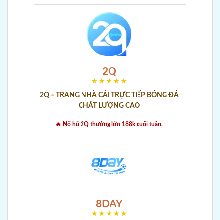
2Q
★ ★ ★ ★ ★
2Q – TRANG NHÀ CÁI TRỰC TIẾP BÓNG ĐÁ
CHẤT LƯỢNG CAO
🔥 Nổ hũ 2Q thưởng lớn 188k cuối tuần.
8DAY
★ ★ ★ ★ ★