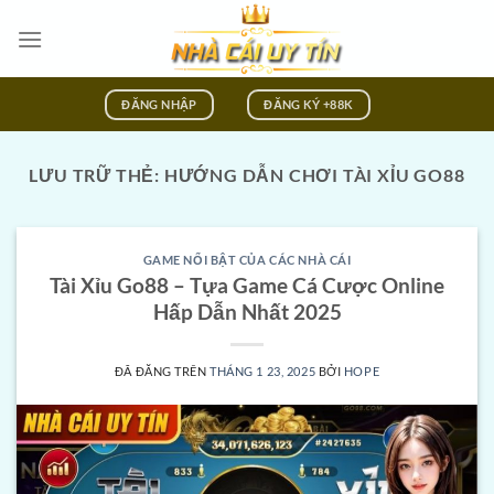
Chuyển
đến
nội
dung
ĐĂNG NHẬP
ĐĂNG KÝ +88K
LƯU TRỮ THẺ:
HƯỚNG DẪN CHƠI TÀI XỈU GO88
GAME NỔI BẬT CỦA CÁC NHÀ CÁI
Tài Xỉu Go88 – Tựa Game Cá Cược Online
Hấp Dẫn Nhất 2025
ĐÃ ĐĂNG TRÊN
THÁNG 1 23, 2025
BỞI
HOPE