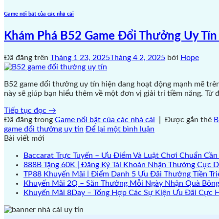
Game nổi bật của các nhà cái
Khám Phá B52 Game Đổi Thưởng Uy Tín
Đã đăng trên
Tháng 1 23, 2025
Tháng 4 2, 2025
bởi
Hope
B52 game đổi thưởng uy tín hiện đang hoạt động mạnh mẽ trên 
này sẽ giúp bạn hiểu thêm về một đơn vị giải trí tiềm năng. Từ 
Tiếp tục đọc
→
Đã đăng trong
Game nổi bật của các nhà cái
|
Được gắn thẻ
B
game đổi thưởng uy tín
Để lại một bình luận
Bài viết mới
Baccarat Trực Tuyến – Ưu Điểm Và Luật Chơi Chuẩn Cần 
888B Tặng 60K | Đăng Ký Tài Khoản Nhận Thưởng Cực 
TP88 Khuyến Mãi | Điểm Danh 5 Ưu Đãi Thưởng Tiền Tri
Khuyến Mãi 2Q – Săn Thưởng Mỗi Ngày Nhận Quà Bỏng
Khuyến Mãi 8Day – Tổng Hợp Các Sự Kiện Ưu Đãi Cực 