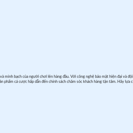
n và minh bạch của người chơi lên hàng đầu. Với công nghệ bảo mật hiện đại và độ
sản phẩm cá cược hấp dẫn đến chính sách chăm sóc khách hàng tận tâm. Hãy lựa ch