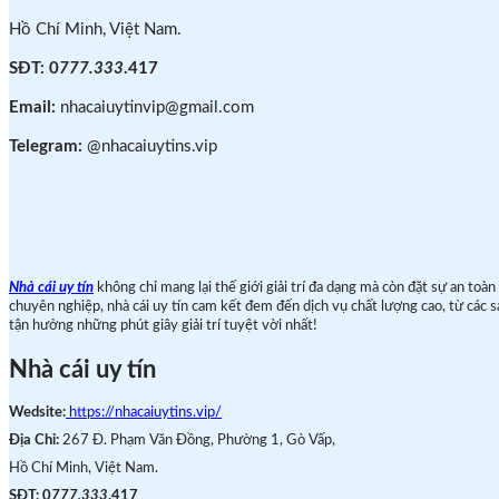
Hồ Chí Minh, Việt Nam.
SĐT: 0
777.333
.417
Email:
nhacaiuytinvip@gmail.com
Telegram:
@nhacaiuytins.vip
Nhà cái uy tín
không chỉ mang lại thế giới giải trí đa dạng mà còn đặt sự an toà
chuyên nghiệp, nhà cái uy tín cam kết đem đến dịch vụ chất lượng cao, từ các 
tận hưởng những phút giây giải trí tuyệt vời nhất!
Nhà cái uy tín
Wedsite:
https://nhacaiuytins.vip/
Địa Chỉ:
267 Đ. Phạm Văn Đồng, Phường 1, Gò Vấp,
Hồ Chí Minh, Việt Nam.
SĐT: 0
777.333
.417