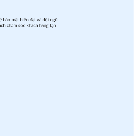
ệ bảo mật hiện đại và đội ngũ
sách chăm sóc khách hàng tận