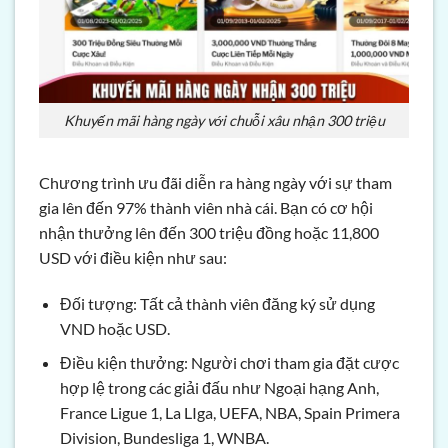
Khuyến mãi hàng ngày với chuỗi xâu nhận 300 triệu
Chương trình ưu đãi diễn ra hàng ngày với sự tham
gia lên đến 97% thành viên nhà cái. Bạn có cơ hội
nhận thưởng lên đến 300 triệu đồng hoặc 11,800
USD với điều kiện như sau:
Đối tượng: Tất cả thành viên đăng ký sử dụng
VND hoặc USD.
Điều kiện thưởng: Người chơi tham gia đặt cược
hợp lệ trong các giải đấu như Ngoại hạng Anh,
France Ligue 1, La LIga, UEFA, NBA, Spain Primera
Division, Bundesliga 1, WNBA.