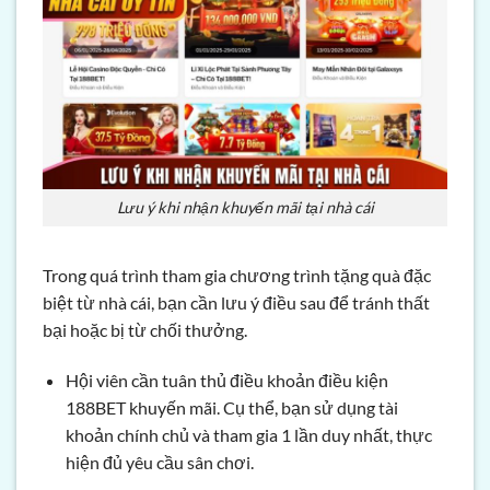
Lưu ý khi nhận khuyến mãi tại nhà cái
Trong quá trình tham gia chương trình tặng quà đặc
biệt từ nhà cái, bạn cần lưu ý điều sau để tránh thất
bại hoặc bị từ chối thưởng.
Hội viên cần tuân thủ điều khoản điều kiện
188BET khuyến mãi. Cụ thể, bạn sử dụng tài
khoản chính chủ và tham gia 1 lần duy nhất, thực
hiện đủ yêu cầu sân chơi.