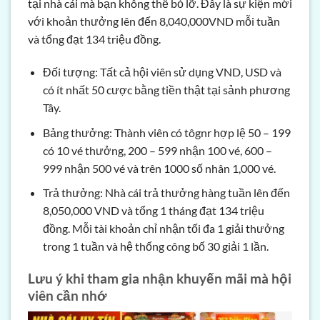
tại nhà cái mà bạn không thể bỏ lỡ. Đây là sự kiện mới
với khoản thưởng lên đến 8,040,000VND mỗi tuần
và tổng đạt 134 triệu đồng.
Đối tượng: Tất cả hội viên sử dụng VND, USD và
có ít nhất 50 cược bằng tiền thật tại sảnh phương
Tây.
Bảng thưởng: Thành viên có tôgnr hợp lệ 50 – 199
có 10 vé thưởng, 200 – 599 nhận 100 vé, 600 –
999 nhận 500 vé và trên 1000 số nhân 1,000 vé.
Trả thưởng: Nhà cái trả thưởng hàng tuần lên đến
8,050,000 VND và tổng 1 tháng đạt 134 triệu
đồng. Mỗi tài khoản chỉ nhận tối đa 1 giải thưởng
trong 1 tuần và hệ thống công bố 30 giải 1 lần.
Lưu ý khi tham gia nhận khuyến mãi mà hội
viên cần nhớ