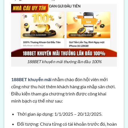
188BET khuyến mãi thưởng lần đầu 100%
188BET khuyến mãi
nhằm chào đón hội viên mới
cũng như thu hút thêm khách hàng gia nhập sân chơi.
Điều kiện tham gia chương trình được công khai
minh bạch cụ thể như sau:
Thời gian áp dụng: 1/1/2025 – 20/12/2025.
Đối tượng: Chưa từng có tài khoản trước đó, hoàn