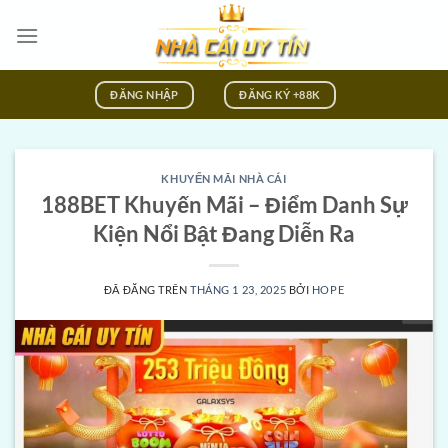
Chuyển
đến
nội
dung
ĐĂNG NHẬP
ĐĂNG KÝ +88K
KHUYẾN MÃI NHÀ CÁI
188BET Khuyến Mãi – Điểm Danh Sự
Kiện Nổi Bật Đang Diễn Ra
ĐÃ ĐĂNG TRÊN
THÁNG 1 23, 2025
BỞI
HOPE