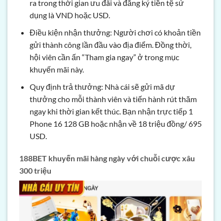
ra trong thời gian ưu đãi và đăng ký tiền tệ sử
dụng là VND hoặc USD.
Điều kiện nhận thưởng: Người chơi có khoản tiền
gửi thành công lần đầu vào địa điểm. Đồng thời,
hội viên cần ấn “Tham gia ngay” ở trong mục
khuyến mãi này.
Quy định trả thưởng: Nhà cái sẽ gửi mã dự
thưởng cho mỗi thành viên và tiến hành rút thăm
ngay khi thời gian kết thúc. Bạn nhận trực tiếp 1
Phone 16 128 GB hoặc nhận về 18 triệu đồng/ 695
USD.
188BET khuyến mãi hàng ngày với chuỗi cược xâu
300 triệu